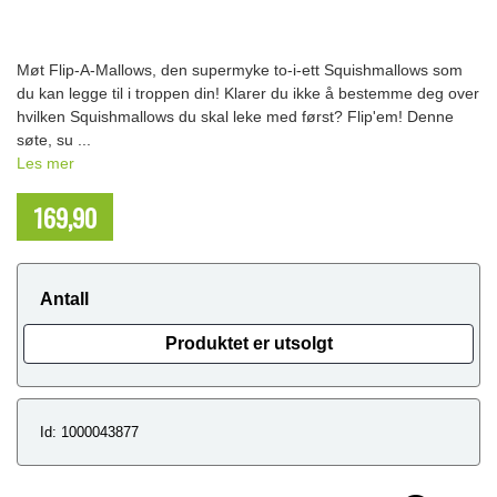
Møt Flip-A-Mallows, den supermyke to-i-ett Squishmallows som
du kan legge til i troppen din! Klarer du ikke å bestemme deg over
hvilken Squishmallows du skal leke med først? Flip'em! Denne
søte, su ...
Les mer
169,90
NOK
Antall
Produktet er utsolgt
Id: 1000043877