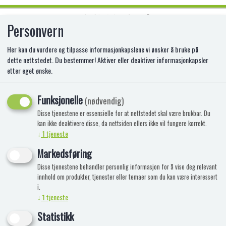
Personvern
0
Her kan du vurdere og tilpasse informasjonkapslene vi ønsker å bruke på
dette nettstedet. Du bestemmer! Aktiver eller deaktiver informasjonkapsler
etter eget ønske.
SQUISHMALLOWS FLIP SCARLET &
CINNAMON
Funksjonelle
(nødvendig)
Disse tjenestene er essensielle for at nettstedet skal være brukbar. Du
kan ikke deaktivere disse, da nettsiden ellers ikke vil fungere korrekt.
↓
1
tjeneste
Markedsføring
Disse tjenestene behandler personlig informasjon for å vise deg relevant
innhold om produkter, tjenester eller temaer som du kan være interessert
i.
↓
1
tjeneste
Statistikk