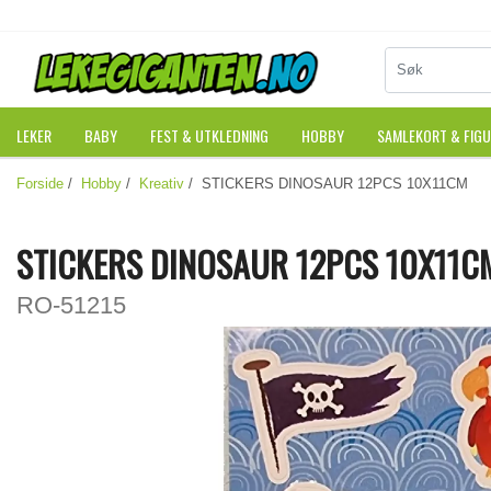
LEKER
BABY
FEST & UTKLEDNING
HOBBY
SAMLEKORT & FIG
Forside
/
Hobby
/
Kreativ
/ STICKERS DINOSAUR 12PCS 10X11CM
STICKERS DINOSAUR 12PCS 10X11C
RO-51215