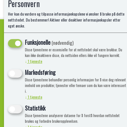
Personvern
Her kan du vurdere og tilpasse informasjonkapslene vi ønsker å bruke på dette
nettstedet. Du bestemmer! Aktiver eller deaktiver informasjonkapsler etter
eget ønske.
Funksjonelle
Kvalitetsprodukter!
(nødvendig)
Disse tjenestene er essensielle for at nettstedet skal være brukbar. Du
kan ikke deaktivere disse, da nettsiden ellers ikke vil fungere korrekt.
↓
1
tjeneste
Informasjon
Lekegigante
Markedsføring
Disse tjenestene behandler personlig informasjon for å vise deg relevant
Frakt, Retur og Reklamasjon
Kontakt oss
innhold om produkter, tjenester eller temaer som du kan være interessert
Om oss
i.
↓
1
tjeneste
Statistikk
Disse tjenestene analyserer dataene for å forstå hvordan nettstedet
brukes og forbedre brukeropplevelsen.
↓
1
tjeneste