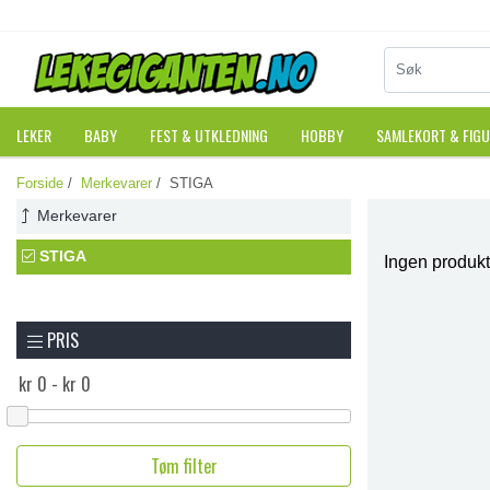
LEKER
BABY
FEST & UTKLEDNING
HOBBY
SAMLEKORT & FIG
Forside
/
Merkevarer
/ STIGA
Merkevarer
STIGA
Ingen produkt
PRIS
Tøm filter