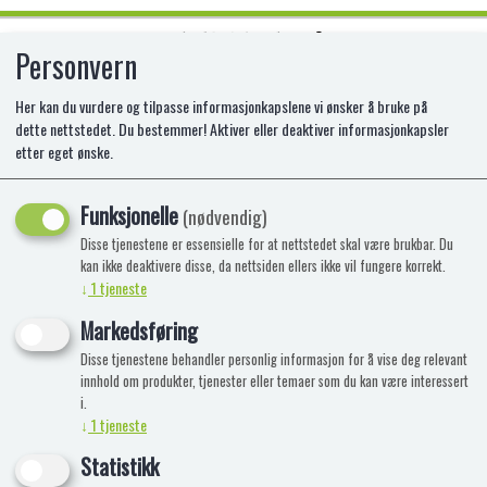
Personvern
0
Her kan du vurdere og tilpasse informasjonkapslene vi ønsker å bruke på
dette nettstedet. Du bestemmer! Aktiver eller deaktiver informasjonkapsler
etter eget ønske.
SWEETARTS MINI CHEWY VIDEO
BOX 106G
Funksjonelle
(nødvendig)
Disse tjenestene er essensielle for at nettstedet skal være brukbar. Du
kan ikke deaktivere disse, da nettsiden ellers ikke vil fungere korrekt.
↓
1
tjeneste
Markedsføring
Disse tjenestene behandler personlig informasjon for å vise deg relevant
innhold om produkter, tjenester eller temaer som du kan være interessert
i.
↓
1
tjeneste
Statistikk