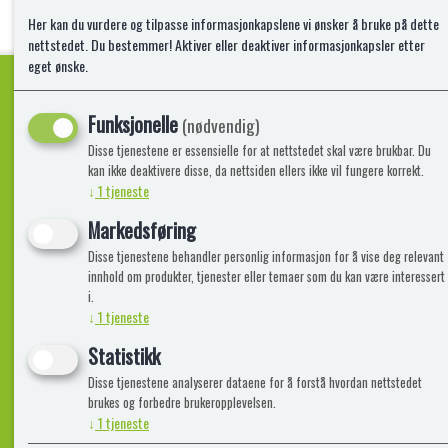
Her kan du vurdere og tilpasse informasjonkapslene vi ønsker å bruke på dette
nettstedet. Du bestemmer! Aktiver eller deaktiver informasjonkapsler etter
eget ønske.
Funksjonelle
(nødvendig)
Kvalitetsprodukter!
Disse tjenestene er essensielle for at nettstedet skal være brukbar. Du
kan ikke deaktivere disse, da nettsiden ellers ikke vil fungere korrekt.
↓
1
tjeneste
Informasjon
Lekegigante
Markedsføring
Disse tjenestene behandler personlig informasjon for å vise deg relevant
Frakt, Retur og Reklamasjon
Kontakt oss
innhold om produkter, tjenester eller temaer som du kan være interessert
Om oss
i.
↓
1
tjeneste
Statistikk
Disse tjenestene analyserer dataene for å forstå hvordan nettstedet
brukes og forbedre brukeropplevelsen.
↓
1
tjeneste