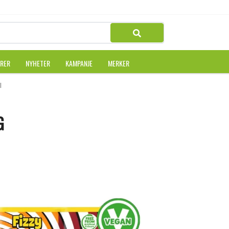
URER
NYHETER
KAMPANJE
MERKER
DIP 23G
G