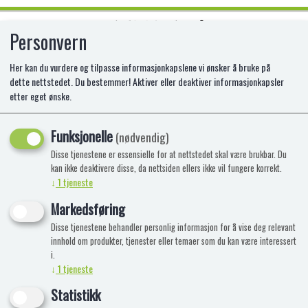
Personvern
0
Her kan du vurdere og tilpasse informasjonkapslene vi ønsker å bruke på
dette nettstedet. Du bestemmer! Aktiver eller deaktiver informasjonkapsler
etter eget ønske.
TAMIYA GERMAN KING TIGER
PORCHE TURRET
Funksjonelle
(nødvendig)
Disse tjenestene er essensielle for at nettstedet skal være brukbar. Du
kan ikke deaktivere disse, da nettsiden ellers ikke vil fungere korrekt.
↓
1
tjeneste
Markedsføring
Disse tjenestene behandler personlig informasjon for å vise deg relevant
innhold om produkter, tjenester eller temaer som du kan være interessert
i.
↓
1
tjeneste
Statistikk