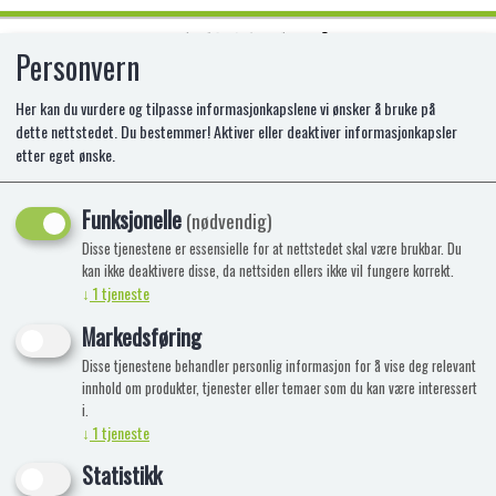
Personvern
0
Her kan du vurdere og tilpasse informasjonkapslene vi ønsker å bruke på
dette nettstedet. Du bestemmer! Aktiver eller deaktiver informasjonkapsler
etter eget ønske.
TAMIYA IMPREZA WRC MONTE
CARLO 05
Funksjonelle
(nødvendig)
Disse tjenestene er essensielle for at nettstedet skal være brukbar. Du
kan ikke deaktivere disse, da nettsiden ellers ikke vil fungere korrekt.
↓
1
tjeneste
Markedsføring
Disse tjenestene behandler personlig informasjon for å vise deg relevant
innhold om produkter, tjenester eller temaer som du kan være interessert
i.
↓
1
tjeneste
Statistikk