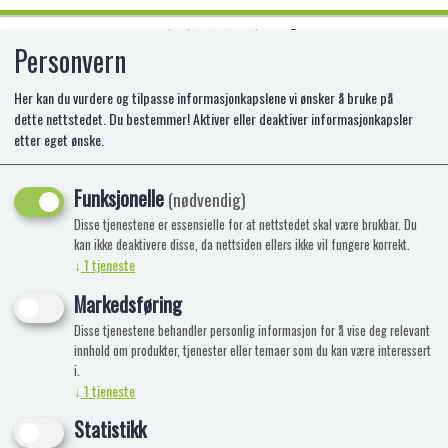
Personvern
0
Her kan du vurdere og tilpasse informasjonkapslene vi ønsker å bruke på
dette nettstedet. Du bestemmer! Aktiver eller deaktiver informasjonkapsler
etter eget ønske.
TAMIYA XF61 DARK GREEN
Funksjonelle
(nødvendig)
Disse tjenestene er essensielle for at nettstedet skal være brukbar. Du
kan ikke deaktivere disse, da nettsiden ellers ikke vil fungere korrekt.
↓
1
tjeneste
Markedsføring
Disse tjenestene behandler personlig informasjon for å vise deg relevant
innhold om produkter, tjenester eller temaer som du kan være interessert
i.
↓
1
tjeneste
Statistikk