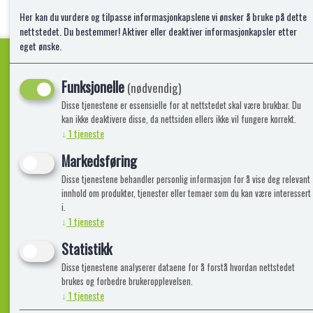
Her kan du vurdere og tilpasse informasjonkapslene vi ønsker å bruke på dette
nettstedet. Du bestemmer! Aktiver eller deaktiver informasjonkapsler etter
eget ønske.
Funksjonelle
(nødvendig)
Kvalitetsprodukter!
Disse tjenestene er essensielle for at nettstedet skal være brukbar. Du
kan ikke deaktivere disse, da nettsiden ellers ikke vil fungere korrekt.
↓
1
tjeneste
Informasjon
Lekegigante
Markedsføring
Disse tjenestene behandler personlig informasjon for å vise deg relevant
Frakt, Retur og Reklamasjon
Kontakt oss
innhold om produkter, tjenester eller temaer som du kan være interessert
Om oss
i.
↓
1
tjeneste
Statistikk
Disse tjenestene analyserer dataene for å forstå hvordan nettstedet
brukes og forbedre brukeropplevelsen.
↓
1
tjeneste