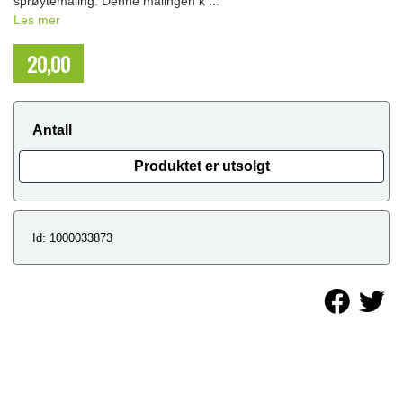
sprøytemaling. Denne malingen k ...
Les mer
20,00
NOK
Antall
Produktet er utsolgt
Id: 1000033873