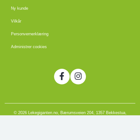
Ny kunde
Vilkår
Personvernerklæring
Administrer cookies
© 2026 Lekegiganten.no, Bærumsveien 204, 1357 Bekkestua,
Norge
Org. 988666866MVA
Powered by Proline