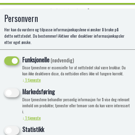
Personvern
0
Her kan du vurdere og tilpasse informasjonkapslene vi ønsker å bruke på
dette nettstedet. Du bestemmer! Aktiver eller deaktiver informasjonkapsler
etter eget ønske.
TOTUM LAG OPPTREKKS ROBOT
RØD/GRÅ
Funksjonelle
(nødvendig)
Disse tjenestene er essensielle for at nettstedet skal være brukbar. Du
kan ikke deaktivere disse, da nettsiden ellers ikke vil fungere korrekt.
↓
1
tjeneste
Markedsføring
Disse tjenestene behandler personlig informasjon for å vise deg relevant
innhold om produkter, tjenester eller temaer som du kan være interessert
i.
↓
1
tjeneste
Statistikk