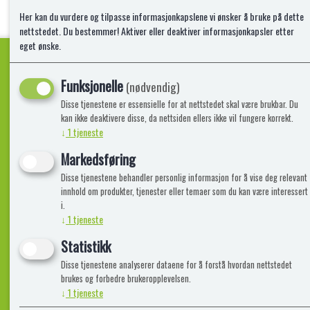
Her kan du vurdere og tilpasse informasjonkapslene vi ønsker å bruke på dette
nettstedet. Du bestemmer! Aktiver eller deaktiver informasjonkapsler etter
eget ønske.
Funksjonelle
(nødvendig)
Kvalitetsprodukter!
Disse tjenestene er essensielle for at nettstedet skal være brukbar. Du
kan ikke deaktivere disse, da nettsiden ellers ikke vil fungere korrekt.
↓
1
tjeneste
Informasjon
Lekegigante
Markedsføring
Disse tjenestene behandler personlig informasjon for å vise deg relevant
Frakt, Retur og Reklamasjon
Kontakt oss
innhold om produkter, tjenester eller temaer som du kan være interessert
Om oss
i.
↓
1
tjeneste
Statistikk
Disse tjenestene analyserer dataene for å forstå hvordan nettstedet
brukes og forbedre brukeropplevelsen.
↓
1
tjeneste