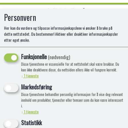
Personvern
0
Her kan du vurdere og tilpasse informasjonkapslene vi ønsker å bruke på
dette nettstedet. Du bestemmer! Aktiver eller deaktiver informasjonkapsler
etter eget ønske.
TREPUSLESPILL KAPTEIN
SABELTANN 25 BITER
Funksjonelle
(nødvendig)
Disse tjenestene er essensielle for at nettstedet skal være brukbar. Du
EG-522080
kan ikke deaktivere disse, da nettsiden ellers ikke vil fungere korrekt.
↓
1
tjeneste
Markedsføring
Disse tjenestene behandler personlig informasjon for å vise deg relevant
innhold om produkter, tjenester eller temaer som du kan være interessert
i.
↓
1
tjeneste
Statistikk