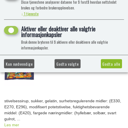
Disse tjenestene analyserer dataene for å forstå hvordan nettstedet
brukes og forbedre brukeropplevelsen.
↓
1
tjeneste
Aktiver eller deaktiver alle valgfrie
informasjonkapsler
Bruk denne bryteren til å aktivere eller deaktivere alle valgfrie
informasjonkapsler.
Kun nødvendige
Godta valgte
Godta alle
stivelsessirup, sukker, gelatin, surhetsregulerende midler: (E330,
E270, E296), modifisert potetstivelse, fuktighetsbevarende
middel: (E420), fargede næringmidler: (hyllebær, solbær, svart
gulrot, ...
Les mer