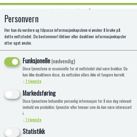
Personvern
0
Her kan du vurdere og tilpasse informasjonkapslene vi ønsker å bruke på
dette nettstedet. Du bestemmer! Aktiver eller deaktiver informasjonkapsler
etter eget ønske.
TROLLI ALL IN ONE 1000G
Funksjonelle
(nødvendig)
Disse tjenestene er essensielle for at nettstedet skal være brukbar. Du
kan ikke deaktivere disse, da nettsiden ellers ikke vil fungere korrekt.
↓
1
tjeneste
Markedsføring
Disse tjenestene behandler personlig informasjon for å vise deg relevant
innhold om produkter, tjenester eller temaer som du kan være interessert
i.
↓
1
tjeneste
Statistikk