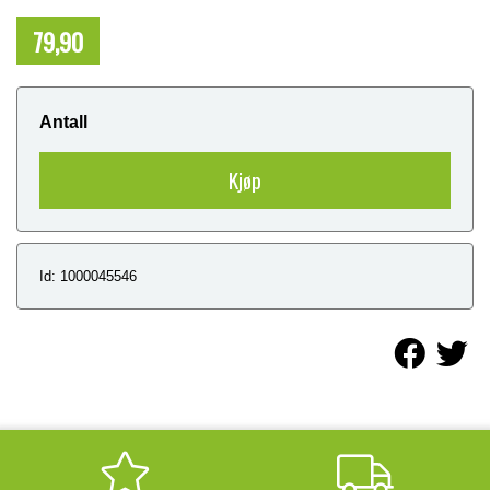
79,90
NOK
Antall
Kjøp
Id: 1000045546