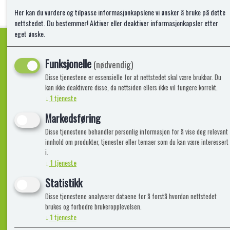
Her kan du vurdere og tilpasse informasjonkapslene vi ønsker å bruke på dette
nettstedet. Du bestemmer! Aktiver eller deaktiver informasjonkapsler etter
eget ønske.
Funksjonelle
(nødvendig)
Kvalitetsprodukter!
Disse tjenestene er essensielle for at nettstedet skal være brukbar. Du
kan ikke deaktivere disse, da nettsiden ellers ikke vil fungere korrekt.
↓
1
tjeneste
Informasjon
Lekegigante
Markedsføring
Disse tjenestene behandler personlig informasjon for å vise deg relevant
Frakt, Retur og Reklamasjon
Kontakt oss
innhold om produkter, tjenester eller temaer som du kan være interessert
Om oss
i.
↓
1
tjeneste
Statistikk
Disse tjenestene analyserer dataene for å forstå hvordan nettstedet
brukes og forbedre brukeropplevelsen.
↓
1
tjeneste