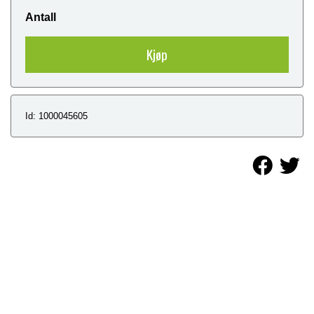
Antall
Kjøp
Id: 1000045605