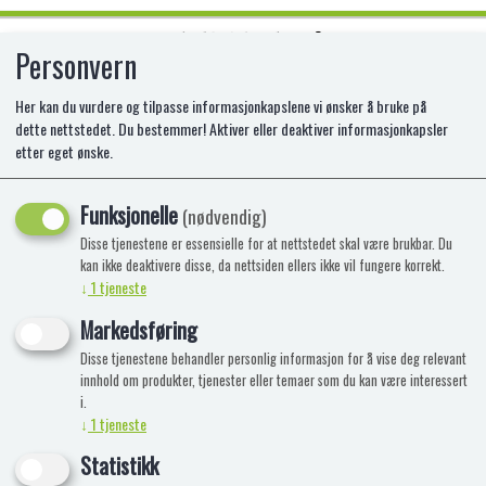
Personvern
0
Her kan du vurdere og tilpasse informasjonkapslene vi ønsker å bruke på
dette nettstedet. Du bestemmer! Aktiver eller deaktiver informasjonkapsler
etter eget ønske.
UV NAIL POLISH BLUE
Funksjonelle
(nødvendig)
Disse tjenestene er essensielle for at nettstedet skal være brukbar. Du
kan ikke deaktivere disse, da nettsiden ellers ikke vil fungere korrekt.
↓
1
tjeneste
Markedsføring
Disse tjenestene behandler personlig informasjon for å vise deg relevant
innhold om produkter, tjenester eller temaer som du kan være interessert
i.
↓
1
tjeneste
Statistikk