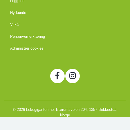
Logg inn
Ny kunde
Vilkår
Personvernerklæring
Administrer cookies
© 2026 Lekegiganten.no, Bærumsveien 204, 1357 Bekkestua,
Norge
Org. 988666866MVA
Powered by Proline