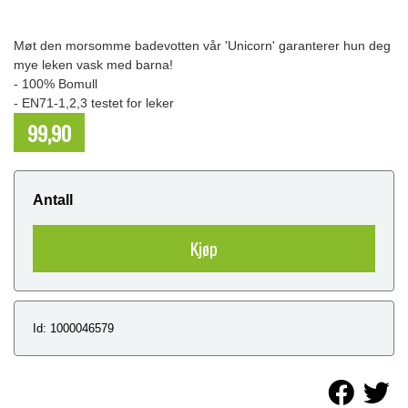
Møt den morsomme badevotten vår 'Unicorn' garanterer hun deg
mye leken vask med barna!
- 100% Bomull
- EN71-1,2,3 testet for leker
99,90
NOK
Antall
Kjøp
Id: 1000046579