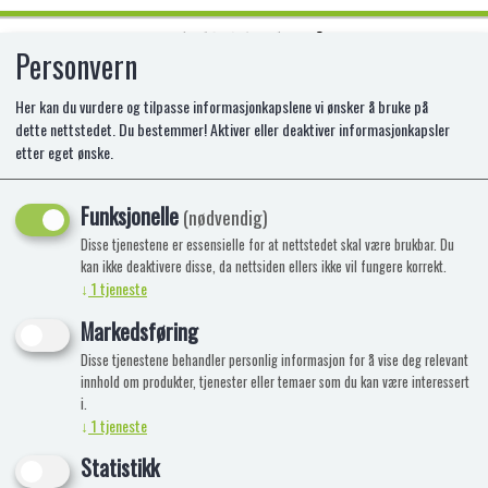
Personvern
0
Her kan du vurdere og tilpasse informasjonkapslene vi ønsker å bruke på
dette nettstedet. Du bestemmer! Aktiver eller deaktiver informasjonkapsler
etter eget ønske.
VASKEVOTT - UNICORN
Funksjonelle
100% Bomull
(nødvendig)
Disse tjenestene er essensielle for at nettstedet skal være brukbar. Du
kan ikke deaktivere disse, da nettsiden ellers ikke vil fungere korrekt.
↓
1
tjeneste
Markedsføring
Disse tjenestene behandler personlig informasjon for å vise deg relevant
innhold om produkter, tjenester eller temaer som du kan være interessert
i.
↓
1
tjeneste
Statistikk