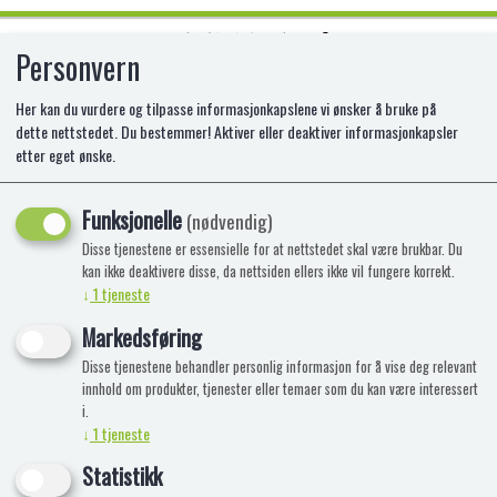
Personvern
0
Her kan du vurdere og tilpasse informasjonkapslene vi ønsker å bruke på
dette nettstedet. Du bestemmer! Aktiver eller deaktiver informasjonkapsler
etter eget ønske.
WILD REPUBLIC CUDDLEKINS MINI
GREAT WHIT
Funksjonelle
(nødvendig)
Disse tjenestene er essensielle for at nettstedet skal være brukbar. Du
EX-5857565
kan ikke deaktivere disse, da nettsiden ellers ikke vil fungere korrekt.
↓
1
tjeneste
Markedsføring
Disse tjenestene behandler personlig informasjon for å vise deg relevant
innhold om produkter, tjenester eller temaer som du kan være interessert
i.
↓
1
tjeneste
Statistikk