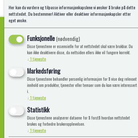
Her kan du vurdere og tilpasse informasjonkapslene vi ønsker å bruke på dette
nettstedet. Du bestemmer! Aktiver eller deaktiver informasjonkapsler etter
eget ønske.
Funksjonelle
(nødvendig)
Kvalitetsprodukter!
Disse tjenestene er essensielle for at nettstedet skal være brukbar. Du
kan ikke deaktivere disse, da nettsiden ellers ikke vil fungere korrekt.
↓
1
tjeneste
Informasjon
Lekegigante
Markedsføring
Disse tjenestene behandler personlig informasjon for å vise deg relevant
Frakt, Retur og Reklamasjon
Kontakt oss
innhold om produkter, tjenester eller temaer som du kan være interessert
Om oss
i.
↓
1
tjeneste
Statistikk
Disse tjenestene analyserer dataene for å forstå hvordan nettstedet
brukes og forbedre brukeropplevelsen.
↓
1
tjeneste