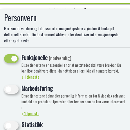
Personvern
0
Her kan du vurdere og tilpasse informasjonkapslene vi ønsker å bruke på
dette nettstedet. Du bestemmer! Aktiver eller deaktiver informasjonkapsler
etter eget ønske.
3 PERLE ROSA BADEOLJE PERLER -
ROSER
Funksjonelle
(nødvendig)
Disse tjenestene er essensielle for at nettstedet skal være brukbar. Du
Rosa - Roser 3x4g
kan ikke deaktivere disse, da nettsiden ellers ikke vil fungere korrekt.
↓
1
tjeneste
Markedsføring
Disse tjenestene behandler personlig informasjon for å vise deg relevant
innhold om produkter, tjenester eller temaer som du kan være interessert
i.
↓
1
tjeneste
Statistikk