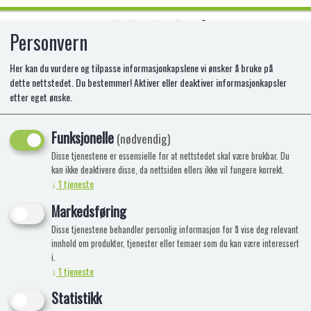
Personvern
0
Her kan du vurdere og tilpasse informasjonkapslene vi ønsker å bruke på
dette nettstedet. Du bestemmer! Aktiver eller deaktiver informasjonkapsler
etter eget ønske.
ALGA 101 EKSPERIMENTER
ELEKTRO
Funksjonelle
(nødvendig)
Disse tjenestene er essensielle for at nettstedet skal være brukbar. Du
BR-25615000
kan ikke deaktivere disse, da nettsiden ellers ikke vil fungere korrekt.
↓
1
tjeneste
Markedsføring
Disse tjenestene behandler personlig informasjon for å vise deg relevant
innhold om produkter, tjenester eller temaer som du kan være interessert
i.
↓
1
tjeneste
Statistikk