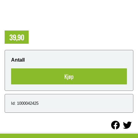
39,90
NOK
Antall
Kjøp
Id: 1000042425