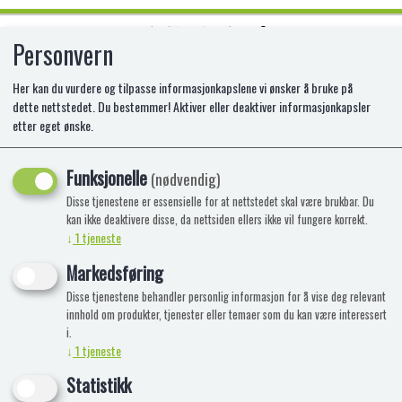
Personvern
0
Her kan du vurdere og tilpasse informasjonkapslene vi ønsker å bruke på
dette nettstedet. Du bestemmer! Aktiver eller deaktiver informasjonkapsler
etter eget ønske.
HÅRSTRIKKER ASS FARGER 8 STK
TINKA BEAUT
Funksjonelle
(nødvendig)
Disse tjenestene er essensielle for at nettstedet skal være brukbar. Du
PA-8-433032
kan ikke deaktivere disse, da nettsiden ellers ikke vil fungere korrekt.
↓
1
tjeneste
Markedsføring
Disse tjenestene behandler personlig informasjon for å vise deg relevant
innhold om produkter, tjenester eller temaer som du kan være interessert
i.
↓
1
tjeneste
Statistikk