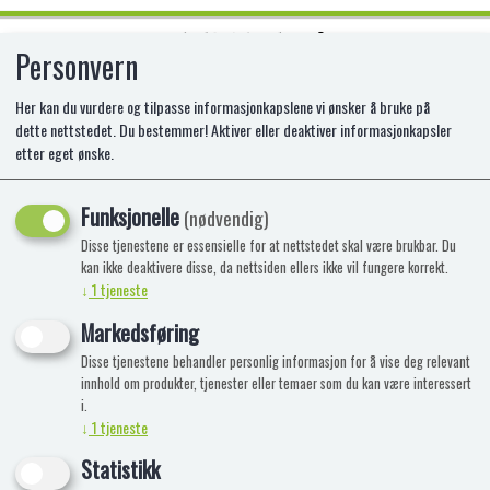
Personvern
0
Her kan du vurdere og tilpasse informasjonkapslene vi ønsker å bruke på
dette nettstedet. Du bestemmer! Aktiver eller deaktiver informasjonkapsler
etter eget ønske.
HVIT MUS 16 CM.H
Funksjonelle
HA-5323
(nødvendig)
Disse tjenestene er essensielle for at nettstedet skal være brukbar. Du
kan ikke deaktivere disse, da nettsiden ellers ikke vil fungere korrekt.
↓
1
tjeneste
Markedsføring
Disse tjenestene behandler personlig informasjon for å vise deg relevant
innhold om produkter, tjenester eller temaer som du kan være interessert
i.
↓
1
tjeneste
Statistikk