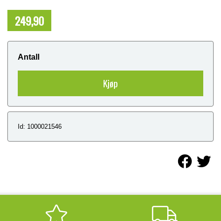
249,90
NOK
Antall
Kjøp
Id: 1000021546