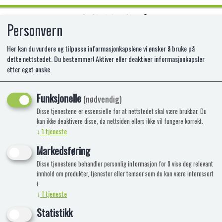
Personvern
0
Her kan du vurdere og tilpasse informasjonkapslene vi ønsker å bruke på
dette nettstedet. Du bestemmer! Aktiver eller deaktiver informasjonkapsler
etter eget ønske.
LEGO 75370 STORMSOLDAT-
KAMPROBOT
Funksjonelle
(nødvendig)
Disse tjenestene er essensielle for at nettstedet skal være brukbar. Du
LE-75370
kan ikke deaktivere disse, da nettsiden ellers ikke vil fungere korrekt.
↓
1
tjeneste
Markedsføring
Disse tjenestene behandler personlig informasjon for å vise deg relevant
innhold om produkter, tjenester eller temaer som du kan være interessert
i.
↓
1
tjeneste
Statistikk