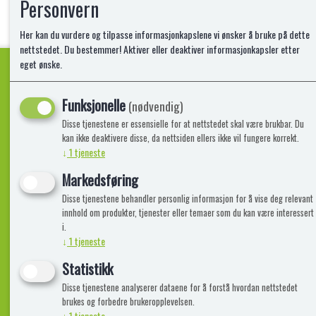
Personvern
Her kan du vurdere og tilpasse informasjonkapslene vi ønsker å bruke på dette
nettstedet. Du bestemmer! Aktiver eller deaktiver informasjonkapsler etter
eget ønske.
Funksjonelle
Kvalitetsprodukter!
(nødvendig)
Disse tjenestene er essensielle for at nettstedet skal være brukbar. Du
kan ikke deaktivere disse, da nettsiden ellers ikke vil fungere korrekt.
↓
1
tjeneste
Informasjon
Lekegigante
Markedsføring
Disse tjenestene behandler personlig informasjon for å vise deg relevant
Frakt, Retur og Reklamasjon
Kontakt oss
innhold om produkter, tjenester eller temaer som du kan være interessert
Om oss
i.
↓
1
tjeneste
Statistikk
Disse tjenestene analyserer dataene for å forstå hvordan nettstedet
brukes og forbedre brukeropplevelsen.
↓
1
tjeneste