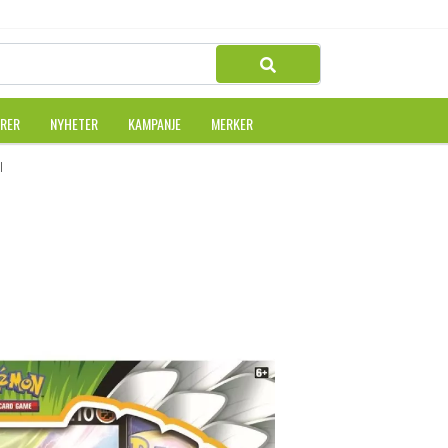
URER
NYHETER
KAMPANJE
MERKER
BER V BOX