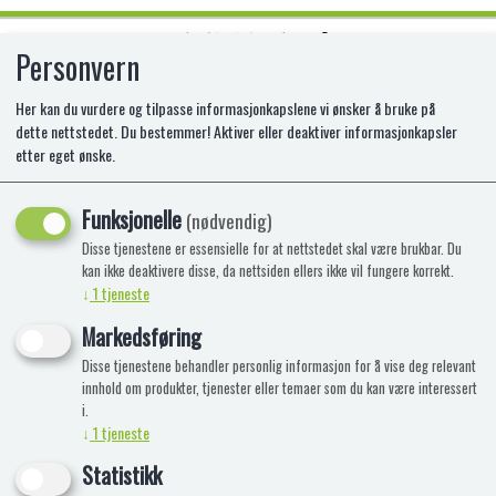
Personvern
0
Her kan du vurdere og tilpasse informasjonkapslene vi ønsker å bruke på
dette nettstedet. Du bestemmer! Aktiver eller deaktiver informasjonkapsler
etter eget ønske.
POKEMON ELITE TRAINER BOX
SV4.5 PALDEAN
Funksjonelle
(nødvendig)
Disse tjenestene er essensielle for at nettstedet skal være brukbar. Du
AS-POK85618
kan ikke deaktivere disse, da nettsiden ellers ikke vil fungere korrekt.
↓
1
tjeneste
Markedsføring
Disse tjenestene behandler personlig informasjon for å vise deg relevant
innhold om produkter, tjenester eller temaer som du kan være interessert
i.
↓
1
tjeneste
Statistikk